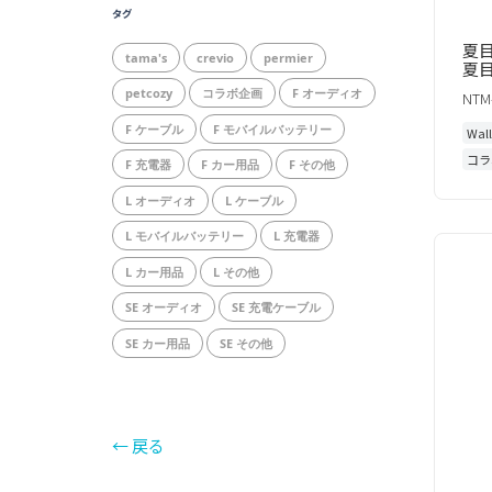
タグ
夏目
tama's
crevio
permier
夏
petcozy
コラボ企画
F オーディオ
NTM
F ケーブル
F モバイルバッテリー
Wal
コラ
F 充電器
F カー用品
F その他
L オーディオ
L ケーブル
L モバイルバッテリー
L 充電器
L カー用品
L その他
SE オーディオ
SE 充電ケーブル
SE カー用品
SE その他
← 戻る