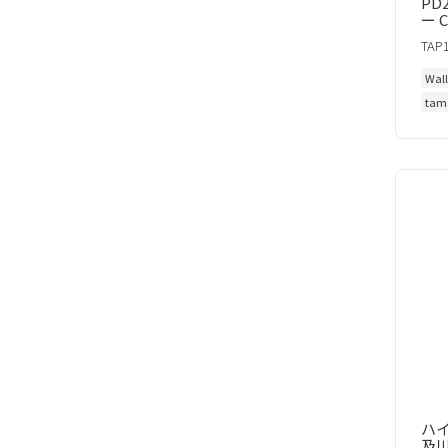
PD
ー 
TAP
Wal
tam
ハイ
及