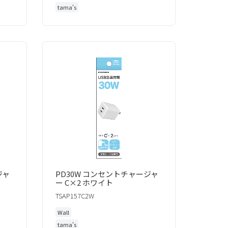
tama's
ジャ
PD30W コンセントチャージャ
ー C×2 ホワイト
TSAP157C2W
Wall
tama's