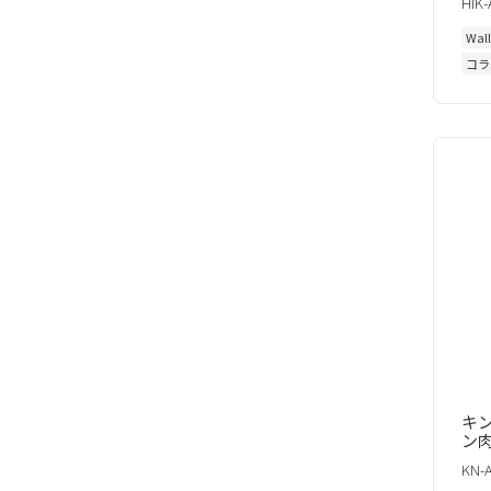
HIK
Wal
コラ
キン
ン
KN-