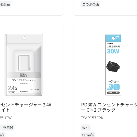
ボ企画
コラボ企画
セントチャージャー 2.4A
PD30W コンセントチャー
ワイト
ー C×2 ブラック
55U2W
TSAP157C2K
l
充電器
Wall
a's
tama's