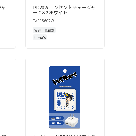
ジャ
PD20W コンセント チャージャ
ー C×2 ホワイト
TAP156C2W
Wall
充電器
tama's