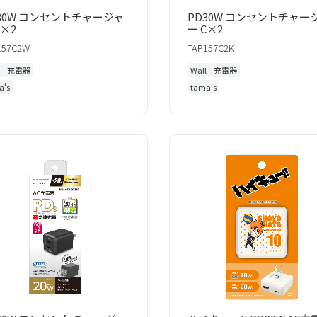
30W コンセントチャージャ
PD30W コンセントチャー
C×2
ー C×2
157C2W
TAP157C2K
l
充電器
Wall
充電器
a's
tama's