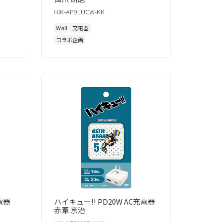
HIK-AP91UCW-KK
Wall
充電器
コラボ企画
電器
ハイキュー!! PD20W AC充電器
赤葦 京治