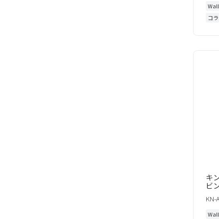
Wal
コラ
キン
ビ
KN-
Wal