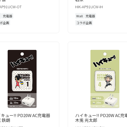
-AP91UCW-OT
HIK-AP91UCW-IH
l
充電器
Wall
充電器
ボ企画
コラボ企画
キュー!! PD20W AC充電器
ハイキュー!! PD20W AC充
尾 鉄朗
木兎 光太郎