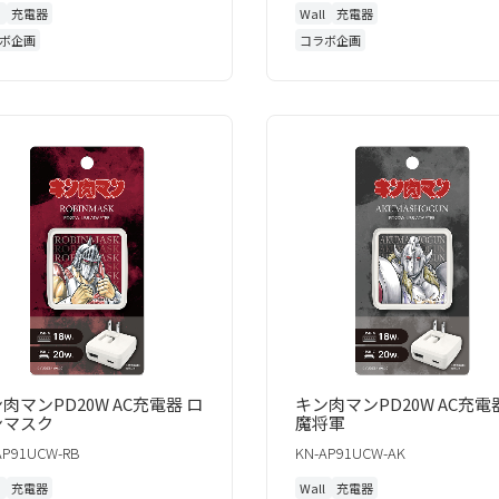
l
充電器
Wall
充電器
ボ企画
コラボ企画
肉マンPD20W AC充電器 ロ
キン肉マンPD20W AC充電
ンマスク
魔将軍
AP91UCW-RB
KN-AP91UCW-AK
l
充電器
Wall
充電器