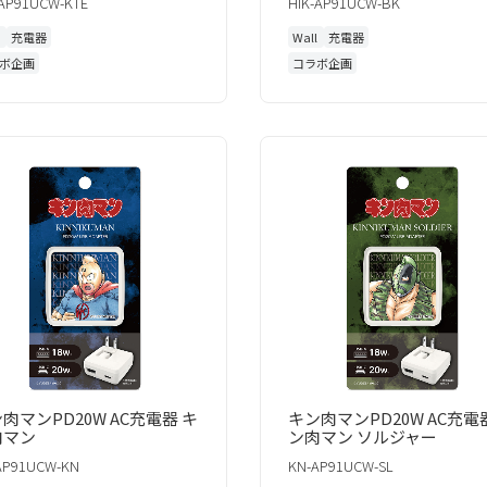
-AP91UCW-KTE
HIK-AP91UCW-BK
l
充電器
Wall
充電器
ボ企画
コラボ企画
肉マンPD20W AC充電器 キ
キン肉マンPD20W AC充電
肉マン
ン肉マン ソルジャー
AP91UCW-KN
KN-AP91UCW-SL