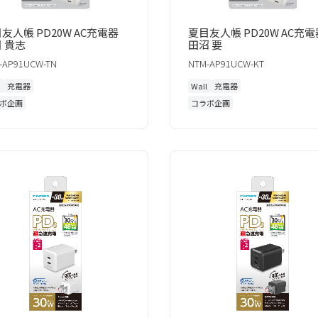
友人帳 PD20W AC充電器
夏目友人帳 PD20W AC充電
目 貴志
田沼 要
-AP91UCW-TN
NTM-AP91UCW-KT
l
充電器
Wall
充電器
ボ企画
コラボ企画