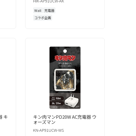
HIK-AP91UCW-AK
Wall
充電器
コラボ企画
器 キ
キン肉マンPD20W AC充電器 ウ
ォーズマン
KN-AP91UCW-WS