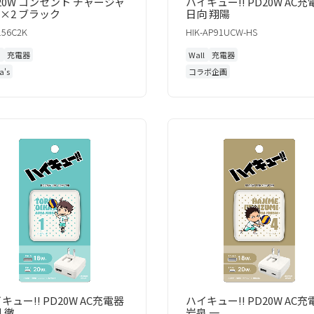
20W コンセント チャージャ
ハイキュー!! PD20W AC充
C×2 ブラック
日向 翔陽
156C2K
HIK-AP91UCW-HS
l
充電器
Wall
充電器
a's
コラボ企画
キュー!! PD20W AC充電器
ハイキュー!! PD20W AC充
川 徹
岩泉 一