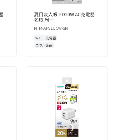
器
夏目友人帳 PD20W AC充電器
名取 周一
NTM-AP91UCW-SN
Wall
充電器
コラボ企画