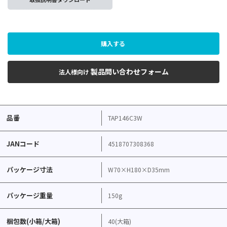
購入する
製品問い合わせフォーム
法人様向け
品番
TAP146C3W
JANコード
4518707308368
パッケージ寸法
W70×H180×D35mm
パッケージ重量
150g
梱包数(小箱/大箱)
40(大箱)