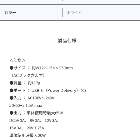
カラー
ホワイト
＜仕様＞
●サイズ ： 約W32×H54×D52mm
（ACプラグ含まず）
●質量 ： 約117g
●ポート ： USB-C（Power Delivery）×3
●入力 ： AC100V～240V
50/60Hz 1.5A max
●出力 ：単体使用時最大65W
DC5V 3A、 9V 3A、 12V 3A、
15V 3A、 20V 3.25A
単体使用時最大20W