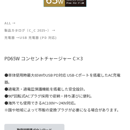
ALL
製品カタログ（C_C 2025~）
充電器
USB 充電器 (PD 対応)
PD65W コンセントチャージャー C×3
●単体使用時最大65WのUSB PD対応 USB-Cポートを搭載したAC充電
器。
●過電流・過電圧保護機能を搭載した安全設計。
●90°回転式ACプラグ採用で収納・持ち運びに便利。
●海外でも使用できるAC100V～240V対応。
※国や地域によって市販の変換プラグが必要になる場合があります。
取扱説明書ダウンロード