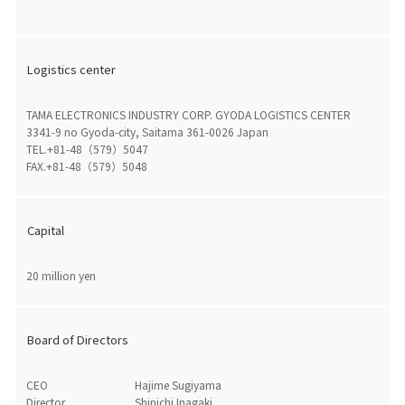
Logistics center
TAMA ELECTRONICS INDUSTRY CORP. GYODA LOGISTICS CENTER
3341-9 no Gyoda-city, Saitama 361-0026 Japan
TEL.+81-48（579）5047
FAX.+81-48（579）5048
Capital
20 million yen
Board of Directors
CEO
Hajime Sugiyama
Director
Shinichi Inagaki