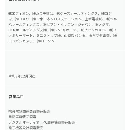
㈱エディオン、㈱カワチ薬品、㈱ケーズホールディングス、㈱コジ
マ、㈱コメリ、㈱JR東日本クロスステーション、上新電機㈱、 ㈱ツル
ハホールディングス、㈱セブン・イレブン・ジャパン、㈱ノジマ、
DCMホールディングス㈱、㈱ドン･キホーテ、 ㈱ビックカメラ、 ㈱フ
ァミリーマート、ミニストップ㈱、山崎製パン㈱、㈱ヤマダ電機、㈱
ヨドバシカメラ、 ㈱ローソン
令和3年12月現在
営業品目
携帯電話関連商品製造販売
自動車電装品製造
デジタルオーディオ、PC周辺機器製造販売
電子機器設計製造販売