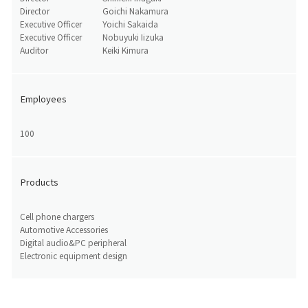
Director
Goichi Nakamura
Executive Officer
Yoichi Sakaida
Executive Officer
Nobuyuki Iizuka
Auditor
Keiki Kimura
Employees
100
Products
Cell phone chargers
Automotive Accessories
Digital audio&PC peripheral
Electronic equipment design