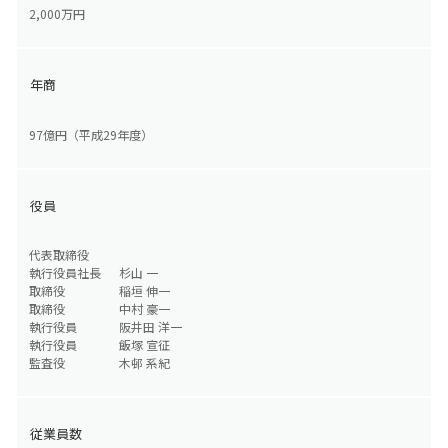
2,000万円
年商
97億円（平成29年度）
役員
代表取締役
執行役員社長
杉山 一
取締役
稲垣 伸一
取締役
中村 豪一
執行役員
阪井田 洋一
執行役員
飯塚 宣征
監査役
木邨 系紀
従業員数