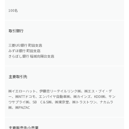
100名
取引銀行
三菱UFJ銀行 町田支店
みずほ銀行 町田支店
きらぼし銀行 稲城向陽台支店
主要取引先
㈱イエローハット、伊藤忠リーテイルリンク㈱、㈱エス・ブイ・デ
ー、㈱NTTドコモ、エンパイヤ自動車㈱、㈱カインズ、KDDI㈱、サン
ワサプライ㈱、SB C＆S㈱、㈱東京堂、㈱トラストワン、ナカムラ
㈱、㈱PALTAC
主要販売先小売業