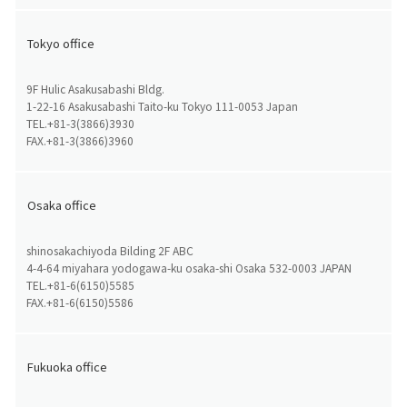
Tokyo office
9F Hulic Asakusabashi Bldg.
1-22-16 Asakusabashi Taito-ku Tokyo 111-0053 Japan
TEL.+81-3(3866)3930
FAX.+81-3(3866)3960
Osaka office
shinosakachiyoda Bilding 2F ABC
4-4-64 miyahara yodogawa-ku osaka-shi Osaka 532-0003 JAPAN
TEL.+81-6(6150)5585
FAX.+81-6(6150)5586
Fukuoka office