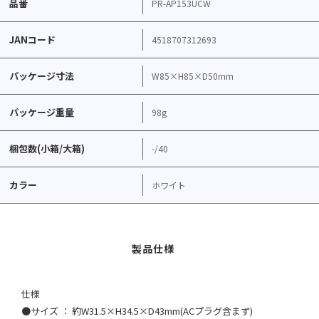
品番
PR-AP153UCW
JANコード
4518707312693
パッケージ寸法
W85×H85×D50mm
パッケージ重量
98g
梱包数(小箱/大箱)
-/40
カラー
ホワイト
仕様
●サイズ ： 約W31.5×H34.5×D43mm(ACプラグ含まず)