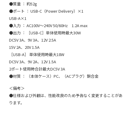
●質量 ： 約52g
●ポート ： USB-C（Power Delivery）×1
USB-A×1
●入力 ： AC100V～240V 50/60Hz 1.2A max
●出力 ： ［USB-C］単体使用時最大30W
DC5V 3A、9V 3A、12V 2.5A
15V 2A、20V 1.5A
［USB-A］ 単体使用時最大18W
DC5V 3A、9V 2A、12V 1.5A
2ポート使用時合計最大DC5V 3A
●材質 ： （本体ケース）PC、（ACプラグ）銅合金
＜備考＞
●仕様および外観は、性能改良のため予告なく変更することがあ
ります。