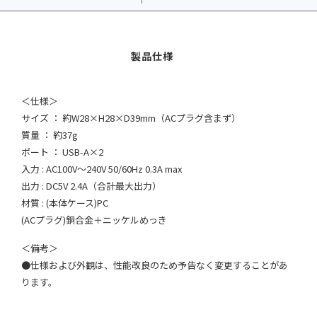
＜仕様＞
サイズ ： 約W28×H28×D39mm（ACプラグ含まず）
質量 ： 約37g
ポート ： USB-A×2
入力 : AC100V～240V 50/60Hz 0.3A max
出力 : DC5V 2.4A（合計最大出力）
材質 : (本体ケース)PC
(ACプラグ)銅合金＋ニッケルめっき
＜備考＞
●仕様および外観は、性能改良のため予告なく変更することがあ
ります。