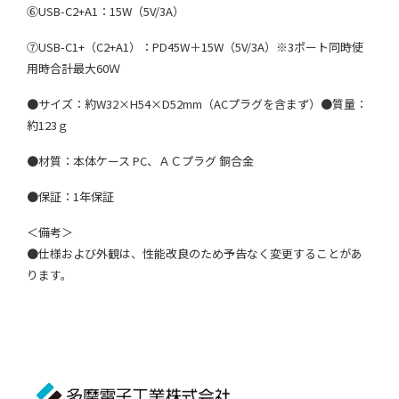
⑥USB-C2+A1：15W（5V/3A）
⑦USB-C1+（C2+A1）：PD45W＋15W（5V/3A）※3ポート同時使
用時合計最大60Ｗ
●サイズ：約W32×H54×D52mm（ACプラグを含まず）●質量：
約123ｇ
●材質：本体ケース PC、ＡＣプラグ 銅合金
●保証：1年保証
＜備考＞
●仕様および外観は、性能改良のため予告なく変更することがあ
ります。