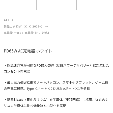
ALL
製品カタログ（C_C 2025~）
充電器
USB 充電器 (PD 対応)
PD65W AC充電器 ホワイト
・超急速充電が可能なPD最大65W（USBパワーデリバリー）に対応した
コンセント充電器
・最大出力65W給電でノートパソコン、スマホやタブレット、ゲーム機
の充電に最適。Type-Cポート×2とUSB-Aポート×1を搭載
・新素材GaN（窒化ガリウム）を半導体（集積回路）に採用。従来のシ
リコン半導体に比べ低発熱と小型化を実現