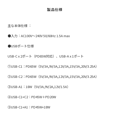
主な本体仕様 ：
●入力：AC100V～240V 50/60Hz 1.5A max
●USBポート仕様
USB-C x 2ポート（PD65W対応）、USB-A x 1ポート
①USB-C1：PD65W（5V/3A,9V/3A,12V/3A,15V/3A,20V/3.25A）
②USB-C2：PD65W（5V/3A,9V/3A,12V/3A,15V/3A,20V/3.25A）
③USB-A1：18W（5V/3A,9V/2A,12V/1.5A）
④USB-C1+C2：PD45W＋PD20W
⑤USB-C1+A1：PD45W+18W