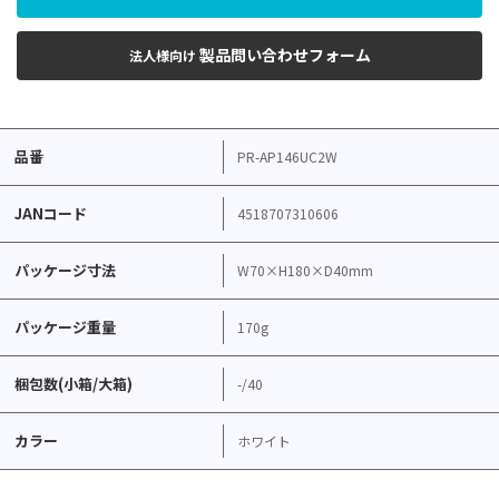
製品問い合わせフォーム
法人様向け
品番
PR-AP146UC2W
JANコード
4518707310606
パッケージ寸法
W70×H180×D40mm
パッケージ重量
170g
梱包数(小箱/大箱)
-/40
カラー
ホワイト