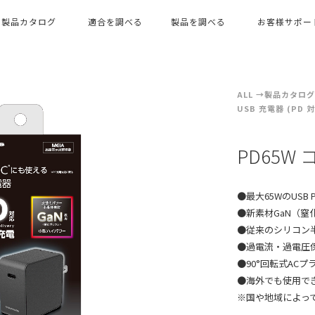
製品カタログ
適合を調べる
製品を調べる
お客様サポー
ALL
製品カタログ（
USB 充電器 (PD 
PD65
●最大65WのUSB 
●新素材GaN（
●従来のシリコン
●過電流・過電圧
●90°回転式AC
●海外でも使用できる
※国や地域によっ