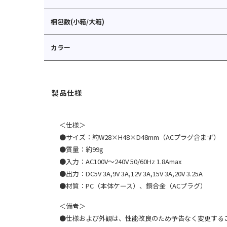
梱包数(小箱/大箱)
カラー
＜仕様＞
●サイズ：約W28×H48×D48mm（ACプラグ含まず）
●質量：約99g
●入力：AC100V〜240V 50/60Hz 1.8Amax
●出力：DC5V 3A,9V 3A,12V 3A,15V 3A,20V 3.25A
●材質：PC（本体ケース）、銅合金（ACプラグ）
＜備考＞
●仕様および外観は、性能改良のため予告なく変更する