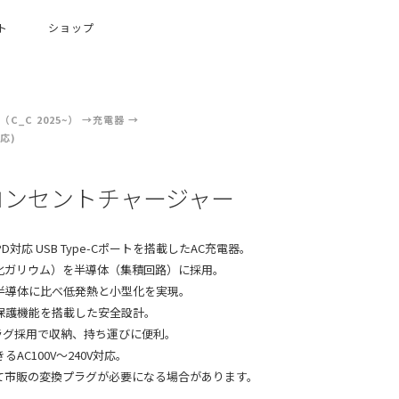
ト
ショップ
C_C 2025~）
充電器
対応)
W コンセントチャージャー
PD対応 USB Type-Cポートを搭載したAC充電器。
窒化ガリウム）を半導体（集積回路）に採用。
半導体に比べ低発熱と小型化を実現。
保護機能を搭載した安全設計。
プラグ採用で収納、持ち運びに便利。
AC100V〜240V対応。
て市販の変換プラグが必要になる場合があります。