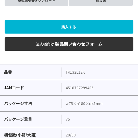
取扱説明書ダウンロード
適合表
購入する
製品問い合わせフォーム
法人様向け
品番
TK132L12K
JANコード
4518707299406
パッケージ寸法
w75×h180×d41mm
パッケージ重量
75
梱包数(小箱/大箱)
20/80