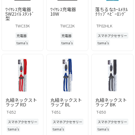
ﾜｲﾔﾚｽ充電器
ﾜｲﾔﾚｽ充電器
落ちるなｶｰﾙﾒﾀﾙ
5W2ｺｲﾙ ｽﾀﾝﾄﾞ
10W
ｸﾘｯﾌﾟﾍﾋﾞｰﾛﾝｸﾞ
型
TWC33K
TWC22K
TP02HLK
充電器
充電器
スマホアクセサリー
tama's
tama's
tama's
丸紐ネックスト
丸紐ネックスト
丸紐ネックスト
ラップ RD
ラップ BL
ラップ BK
T-852
T-851
T-850
スマホアクセサリー
スマホアクセサリー
スマホアクセサリー
tama's
tama's
tama's