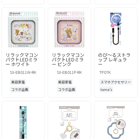
リラックマコン
リラックマコン
のび～るストラ
パクトLEDミラ
パクトLEDミラ
ップ レギュラ
ー ホワイト
ー ピンク
ー
SX-EB011W-RK
SX-EB011P-RK
TP07K
美容家電
美容家電
スマホアクセサリー
コラボ企画
コラボ企画
tama's