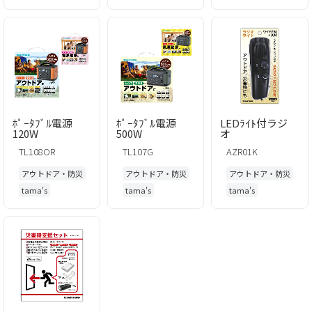
ﾎﾟｰﾀﾌﾞﾙ電源
ﾎﾟｰﾀﾌﾞﾙ電源
LEDﾗｲﾄ付ラジ
120W
500W
オ
TL108OR
TL107G
AZR01K
アウトドア・防災
アウトドア・防災
アウトドア・防災
tama's
tama's
tama's