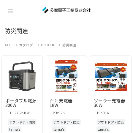
防災関連
ALL
カタログ
OTHER
防災関連
ポータブル電源
ｿｰﾗｰ充電器
ソーラー充電器
300W
18W
30W
TL127GY-KW
TSK92K
TSK91K
アウトドア・防災
アウトドア・防災
アウトドア・防災
tama's
tama's
tama's