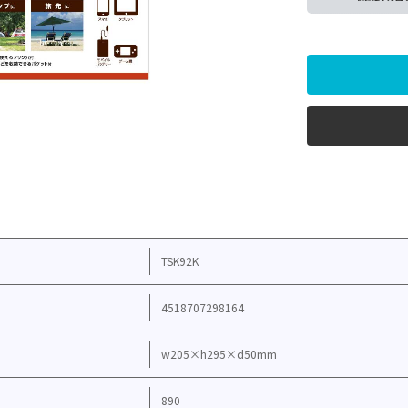
TSK92K
4518707298164
w205×h295×d50mm
890