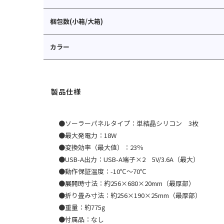
梱包数(小箱/大箱)
カラー
●ソーラーパネルタイプ：単結晶シリコン 3枚
●最大発電力：18W
●変換効率（最大値）：23％
●USB-A出力：USB-A端子×2 5V/3.6A（最大）
●動作保証温度：-10℃〜70℃
●展開時寸法：約256×680×20mm（最厚部）
●折り畳み寸法：約256×190×25mm（最厚部）
●重量：約775g
●付属品：なし