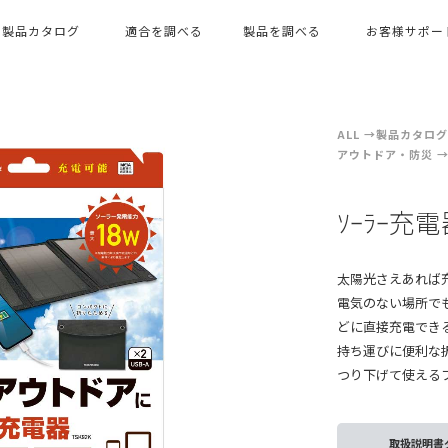
製品カタログ
適合を調べる
製品を調べる
お客様サポー
ALL
製品カタログ（
アウトドア・防災
ｿｰﾗｰ充
太陽光さえあれば
電気のない場所でも
どに直接充電でき
持ち運びに便利な
つり下げて使える
取扱説明書