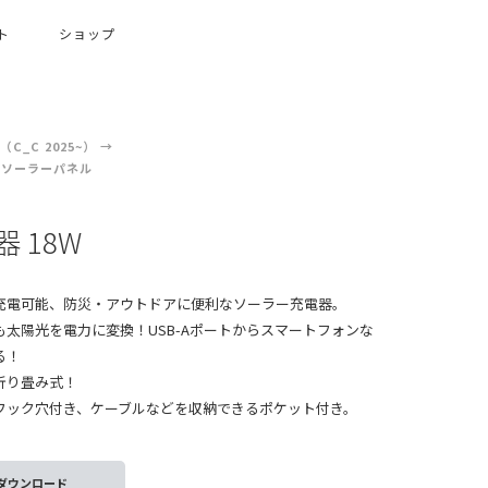
ト
ショップ
C_C 2025~）
ソーラーパネル
電器 18W
充電可能、防災・アウトドアに便利なソーラー充電器。
太陽光を電力に変換！USB-Aポートからスマートフォンな
る！
折り畳み式！
フック穴付き、ケーブルなどを収納できるポケット付き。
ダウンロード