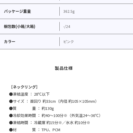
パッケージ重量
362.5g
梱包数(小箱/大箱)
-/24
カラー
ピンク
［ネックリング］
●凍結温度 ： 28℃以下
●サイズ ： 首回り 約33cm（内径 約105×105mm）
●質 量 ： 約130g
●冷却効果時間 ： 約40～100分※（外気温24～36℃）
●凍結時間 ： 冷蔵庫 約15分※／氷水 約10分※
●材 質 ： TPU、PCM