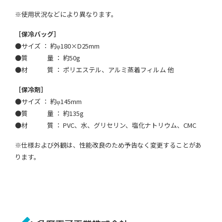
※使用状況などにより異なります。
［保冷バッグ］
●サイズ ： 約φ180×D25mm
●質 量 ： 約50g
●材 質 ： ポリエステル、アルミ蒸着フィルム 他
［保冷剤］
●サイズ ： 約φ145mm
●質 量 ： 約135g
●材 質 ： PVC、水、グリセリン、塩化ナトリウム、CMC
※仕様および外観は、性能改良のため予告なく変更することがあ
ります。