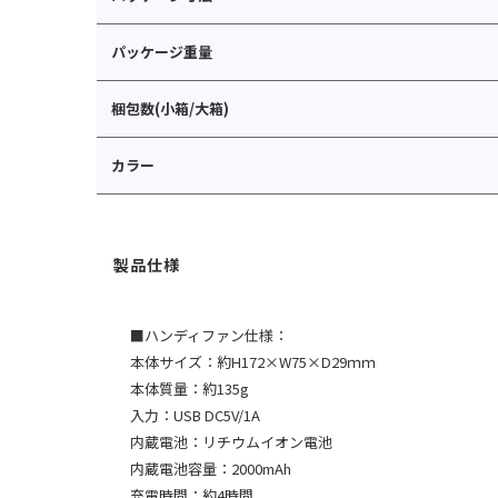
パッケージ重量
梱包数(小箱/大箱)
カラー
■ハンディファン仕様：
本体サイズ：約H172×W75×D29ｍｍ
本体質量：約135g
入力：USB DC5V/1A
内蔵電池：リチウムイオン電池
内蔵電池容量：2000mAh
充電時間：約4時間