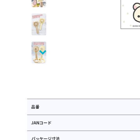
品番
JANコード
パッケージ寸法