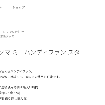
ト
ショップ
C_C 2025~）
涼活グッズ
クマ ミニハンディファン スタ
き
も使えるハンディファン。
SB電源に接続して、室内での使用も可能です。
の連続使用時間は最大11時間
能(弱・中・強)
不要 繰り返し使える）