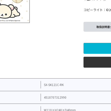
コピーライト：©2024 Sa
取扱説明書
SX-SK121C-RK
4518707312990
W110×H240×D40mm