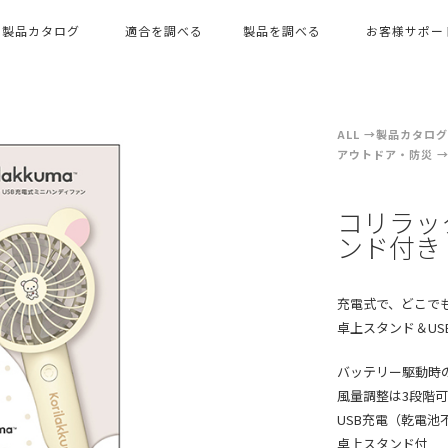
製品カタログ
適合を調べる
製品を調べる
お客様サポー
ALL
製品カタログ（
アウトドア・防災
コリラッ
ンド付
充電式で、どこで
卓上スタンド＆U
バッテリー駆動時
風量調整は3段階可
USB充電（乾電池
卓上スタンド付