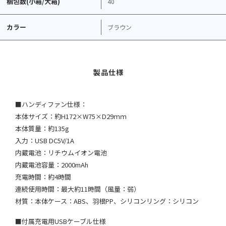
梱包数(小箱/大箱)
40
カラー
ブラウン
■ハンディファン仕様：
本体サイズ：約H172×W75×D29ｍｍ
本体質量：約135g
入力：USB DC5V/1A
内蔵電池：リチウムイオン電池
内蔵電池容量：2000mAh
充電時間：約4時間
連続使用時間：最大約11時間（風量：弱）
材質：本体ケース：ABS、羽根PP、シリコンリング：シリコン
■付属充電用USBケーブル仕様