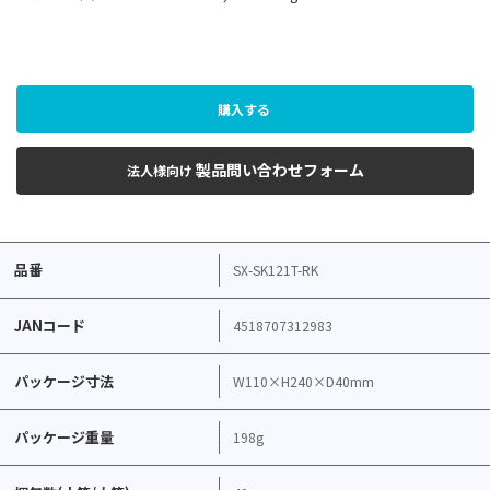
購入する
製品問い合わせフォーム
法人様向け
品番
SX-SK121T-RK
JANコード
4518707312983
パッケージ寸法
W110×H240×D40mm
パッケージ重量
198g