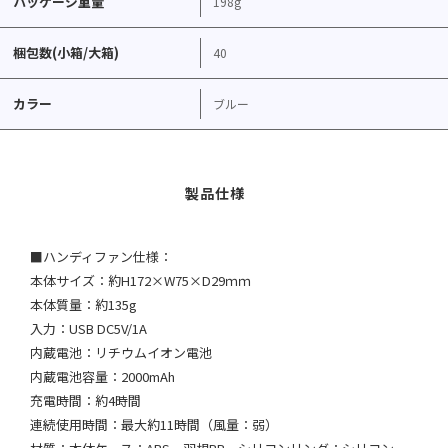
パッケージ重量
198g
梱包数(小箱/大箱)
40
カラー
ブルー
■ハンディファン仕様：
本体サイズ：約H172×W75×D29ｍｍ
本体質量：約135g
入力：USB DC5V/1A
内蔵電池：リチウムイオン電池
内蔵電池容量：2000mAh
充電時間：約4時間
連続使用時間：最大約11時間（風量：弱）