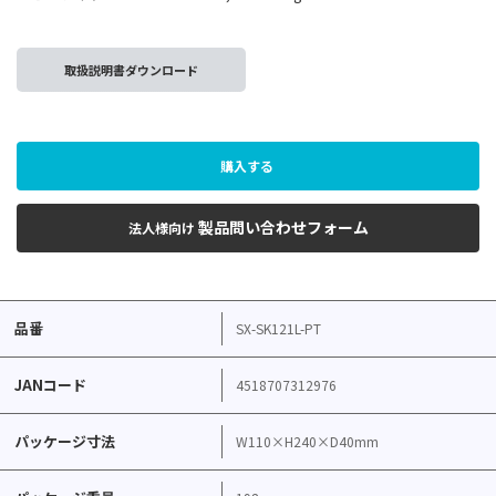
取扱説明書ダウンロード
購入する
製品問い合わせフォーム
法人様向け
品番
SX-SK121L-PT
JANコード
4518707312976
パッケージ寸法
W110×H240×D40mm