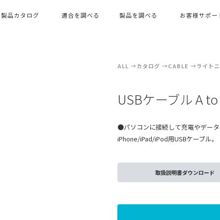
製品カタログ
適合を調べる
製品を調べる
お客様サポー
ALL
カタログ
CABLE
ライトニ
USBケーブル A to
●パソコンに接続して充電やデータ
iPhone/iPad/iPod用USBケーブル。
取扱説明書ダウンロード