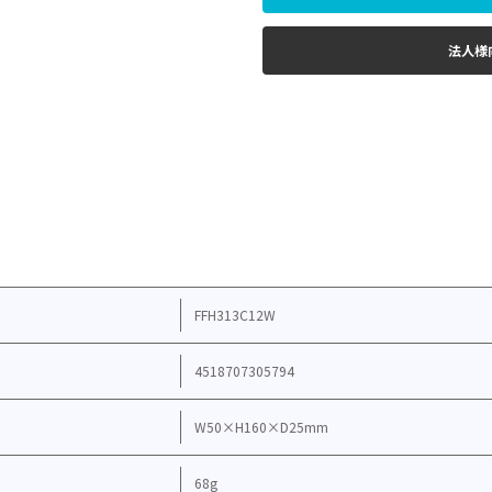
法人様
FFH313C12W
4518707305794
W50×H160×D25mm
68g