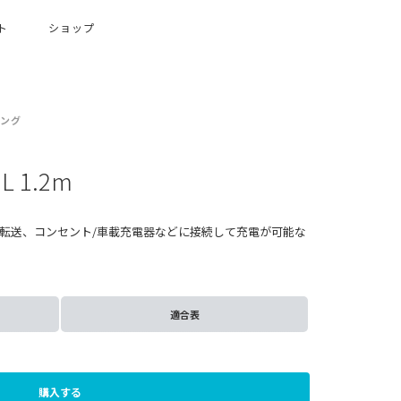
ト
ショップ
ング
 L 1.2m
転送、コンセント/車載充電器などに接続して充電が可能な
適合表
購入する