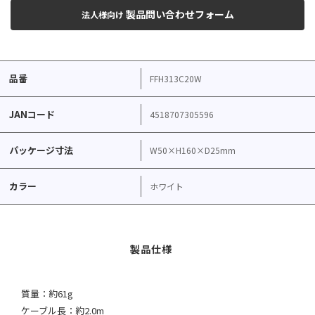
製品問い合わせフォーム
法人様向け
品番
FFH313C20W
JANコード
4518707305596
パッケージ寸法
W50×H160×D25mm
カラー
ホワイト
質量：約61g
ケーブル長：約2.0m