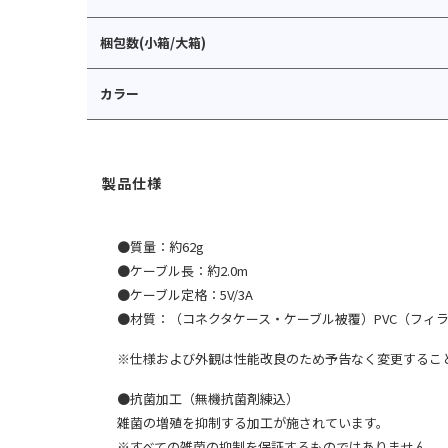
梱包数(小箱/大箱)
カラー
●質量：約62g
●ケーブル長：約2.0m
●ケーブル定格：5V/3A
●材質：（コネクタケース・ケーブル被覆）PVC（フィラ
※仕様および外観は性能改良のため予告なく変更するこ
●抗菌加工（無機抗菌剤練込）
雑菌の増殖を抑制する加工が施されています。
※すべての雑菌の抑制を保証するものではありません。