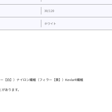
30/120
ホワイト
ー【白】）ナイロン繊維（フィラー【黄】）KevlarR繊維
とがあります。