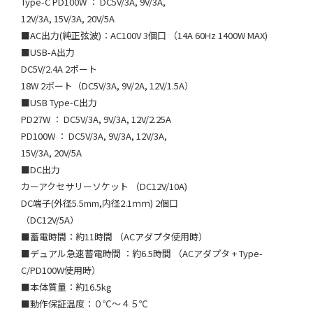
Type-C PD100W ： DC5V/3A, 9V/3A,
12V/3A, 15V/3A, 20V/5A
■AC出力(純正弦波)：AC100V 3個口 （14A 60Hz 1400W MAX)
■USB-A出力
DC5V/2.4A 2ポート
18W 2ポート（DC5V/3A, 9V/2A, 12V/1.5A）
■USB Type-C出力
PD27W ： DC5V/3A, 9V/3A, 12V/2.25A
PD100W ： DC5V/3A, 9V/3A, 12V/3A,
15V/3A, 20V/5A
■DC出力
カーアクセサリーソケット （DC12V/10A)
DC端子(外径5.5mm,内径2.1ｍｍ) 2個口
（DC12V/5A）
■蓄電時間：約11時間 （ACアダプタ使用時）
■デュアル急速蓄電時間 ：約6.5時間 （ACアダプタ + Type-
C/PD100W使用時）
■本体質量：約16.5kg
■動作保証温度：０℃〜４５℃