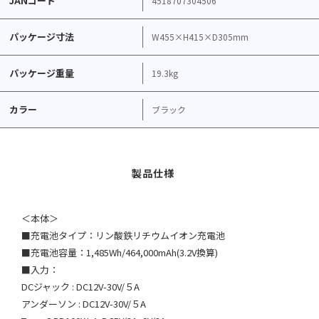
JANコード
4518707304506
パッケージ寸法
W455×H415×D305mm
パッケージ重量
19.3kg
カラー
ブラック
＜本体＞
■充電池タイプ：リン酸鉄リチウムイオン充電池
■充電池容量：1,485Wh/464,000mAh(3.2V換算)
■入力：
DCジャック : DC12V-30V/５A
アンダーソン : DC12V-30V/５A