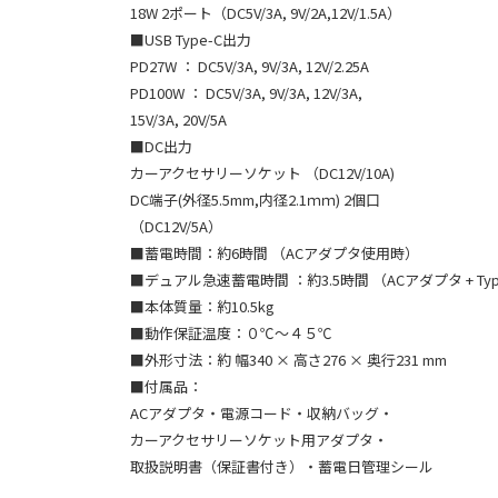
18W 2ポート（DC5V/3A, 9V/2A,12V/1.5A）
■USB Type-C出力
PD27W ： DC5V/3A, 9V/3A, 12V/2.25A
PD100W ： DC5V/3A, 9V/3A, 12V/3A,
15V/3A, 20V/5A
■DC出力
カーアクセサリーソケット （DC12V/10A)
DC端子(外径5.5mm,内径2.1ｍｍ) 2個口
（DC12V/5A）
■蓄電時間：約6時間 （ACアダプタ使用時）
■デュアル急速蓄電時間 ：約3.5時間 （ACアダプタ + Typ
■本体質量：約10.5kg
■動作保証温度：０℃〜４５℃
■外形寸法：約 幅340 × 高さ276 × 奥行231 mm
■付属品：
ACアダプタ・電源コード・収納バッグ・
カーアクセサリーソケット用アダプタ・
取扱説明書（保証書付き）・蓄電日管理シール