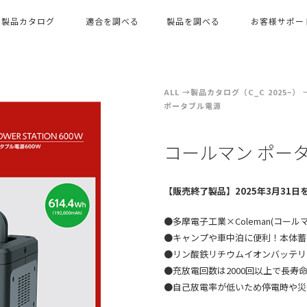
製品カタログ
適合を調べる
製品を調べる
お客様サポー
ALL
製品カタログ（C_C 2025~）
ポータブル電源
コールマン ポータ
【販売終了製品】2025年3月31
●多摩電子工業×Coleman(コー
●キャンプや車中泊に便利！本体蓄
●リン酸鉄リチウムイオンバッテリ
●充放電回数は2000回以上で長
●自己放電率が低いため停電時や災