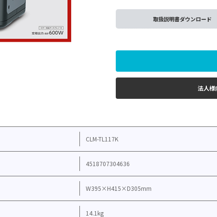
取扱説明書ダウンロード
法人様
CLM-TL117K
4518707304636
W395×H415×D305mm
14.1kg