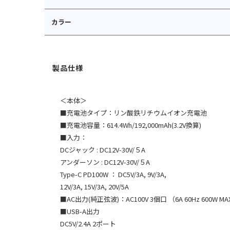
カラー
＜本体＞
■充電池タイプ：リン酸鉄リチウムイオン充電池
■充電池容量：614.4Wh/192,000mAh(3.2V換算)
■入力：
DCジャック : DC12V-30V/５A
アンダーソン : DC12V-30V/５A
Type-C PD100W ： DC5V/3A, 9V/3A,
12V/3A, 15V/3A, 20V/5A
■AC出力(純正弦波)：AC100V 3個口 （6A 60Hz 600W MAX
■USB-A出力
DC5V/2.4A 2ポート