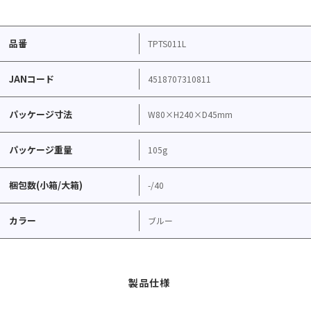
品番
TPTS011L
JANコード
4518707310811
パッケージ寸法
W80×H240×D45mm
パッケージ重量
105g
梱包数(小箱/大箱)
-/40
カラー
ブルー