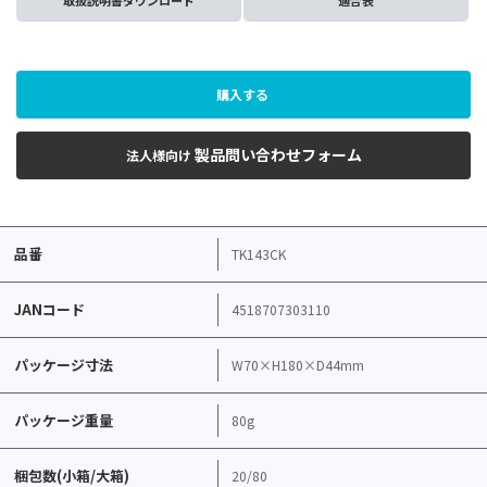
取扱説明書ダウンロード
適合表
購入する
製品問い合わせフォーム
法人様向け
品番
TK143CK
JANコード
4518707303110
パッケージ寸法
W70×H180×D44mm
パッケージ重量
80g
梱包数(小箱/大箱)
20/80