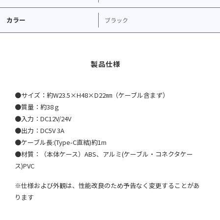
カラー
ブラック
●サイズ：約W23.5×H48×D22㎜（ケーブル含まず）
●質量：約38ｇ
●入力：DC12V/24V
●出力：DC5V 3A
●ケーブル長:(Type-C直結)約1m
●材質：（本体ケース）ABS、アルミ(ケーブル・コネクタケー
ス)PVC
※仕様および外観は、性能改良のため予告なく変更することがあ
ります