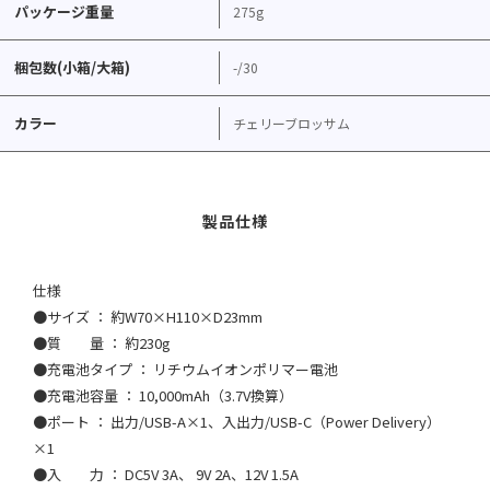
パッケージ重量
275g
梱包数(小箱/大箱)
-/30
カラー
チェリーブロッサム
仕様
●サイズ ： 約W70×H110×D23mm
●質 量 ： 約230g
●充電池タイプ ： リチウムイオンポリマー電池
●充電池容量 ： 10,000mAh（3.7V換算）
●ポート ： 出力/USB-A×1、入出力/USB-C（Power Delivery）
×1
●入 力 ： DC5V 3A、 9V 2A、12V 1.5A