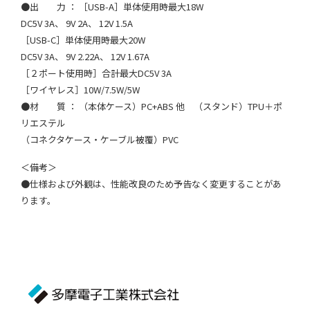
●出 力 ： ［USB-A］単体使用時最大18W
DC5V 3A、 9V 2A、 12V 1.5A
［USB-C］単体使用時最大20W
DC5V 3A、 9V 2.22A、 12V 1.67A
［２ポート使用時］合計最大DC5V 3A
［ワイヤレス］10W/7.5W/5W
●材 質 ： （本体ケース）PC+ABS 他 （スタンド）TPU＋ポ
リエステル
（コネクタケース・ケーブル被覆）PVC
＜備考＞
●仕様および外観は、性能改良のため予告なく変更することがあ
ります。