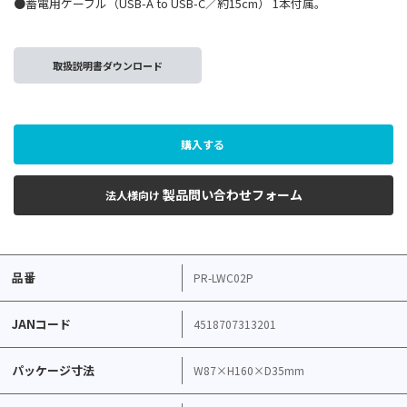
●蓄電用ケーブル（USB-A to USB-C／約15cm） 1本付属。
取扱説明書ダウンロード
購入する
製品問い合わせフォーム
法人様向け
品番
PR-LWC02P
JANコード
4518707313201
パッケージ寸法
W87×H160×D35mm