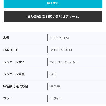
購入する
製品問い合わせフォーム
法人様向け
品番
LH315LSC12W
JANコード
4518707294043
パッケージ寸法
W35×H160×D30mm
パッケージ重量
56g
梱包数(小箱/大箱)
30/120
カラー
ホワイト