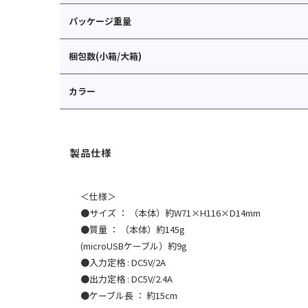
パッケージ重量
梱包数(小箱/大箱)
カラー
＜仕様＞
●サイズ ： （本体）約W71×H116×D14mm
●質量 ： （本体）約145g
(microUSBケーブル）約9g
●入力定格 : DC5V/2A
●出力定格 : DC5V/2.4A
●ケーブル長 ： 約15cm