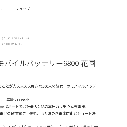
ト
ショップ
C_C 2025~）
5000MAH~
 モバイルバッテリー6800 花園
のことが大大大大大好きな100人の彼女」のモバイルバッテ
応、容量6800ｍAh
Type-Cポートで合計最大2.4Aの高出力リチウム充電器。
内蔵電池の過放電防止機能。出力時の過電流防止とショート時
USB（15ｃｍ）1本付属 ※充電用ケーブルは接続する機器に合