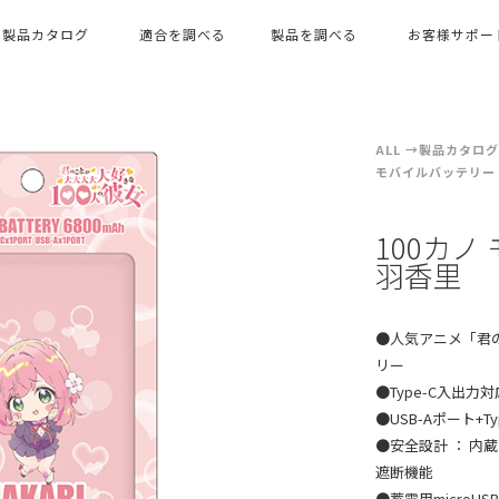
製品カタログ
適合を調べる
製品を調べる
お客様サポー
ALL
製品カタログ（
モバイルバッテリー
100カノ
羽香里
●人気アニメ「君
リー
●Type-C入出力対
●USB-Aポート+
●安全設計 ： 
遮断機能
●蓄電用micro