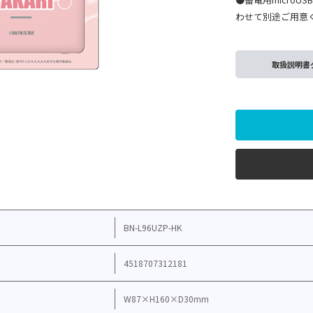
わせて別途ご用意
取扱説明書
BN-L96UZP-HK
4518707312181
W87×H160×D30mm