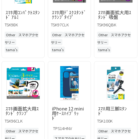
ｽﾏﾎ用ｺﾝﾊﾟｸﾄｽﾀﾝ
ｽﾏﾎ用ﾃﾞｽｸｽﾀﾝﾄﾞ
ｽﾏﾎ画面拡大用ｽ
ﾄﾞ ｱﾙﾐ
ｸﾗﾝﾌﾟﾀｲﾌﾟ
ﾀﾝﾄﾞ 吸盤
TSK98K
TSK97CLK
TSK96QBK
Other
スマホアクセ
Other
スマホアクセ
Other
スマホアクセ
サリー
サリー
サリー
tama's
tama's
tama's
ｽﾏﾎ画面拡大用ｽ
iPhone 12 mini
ｽﾏﾎ用三脚ｽﾀﾝ
ﾀﾝﾄﾞ ｸﾗﾝﾌﾟ
用ｹｰｽﾊｲﾌﾞﾘｯ
ﾄﾞ
ﾄﾞ
TSK96CLK
TSK100K
TPS14HNV
Other
スマホアクセ
Other
スマホアクセ
サリー
スマホアクセサリー
サリー