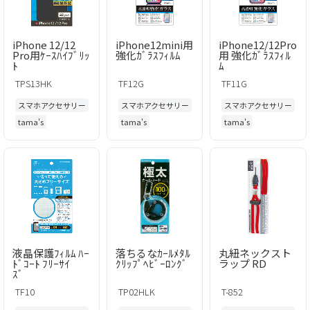
iPhone 12/12
iPhone12mini用
iPhone12/12Pro
Pro用ｹｰｽﾊｲﾌﾞﾘｯ
強化ｶﾞﾗｽﾌｨﾙﾑ
用 強化ｶﾞﾗｽﾌｨﾙ
ﾄ
ﾑ
TPS13HK
TF12G
TF11G
スマホアクセサリー
スマホアクセサリー
スマホアクセサリー
tama's
tama's
tama's
液晶保護ﾌｨﾙﾑ ﾊｰ
落ちるなｶｰﾙﾒﾀﾙ
丸紐ネックスト
ﾄﾞｺｰﾄ ﾌﾘｰｻｲ
ｸﾘｯﾌﾟﾍﾋﾞｰﾛﾝｸﾞ
ラップ RD
ｽﾞ
TF10
TP02HLK
T-852