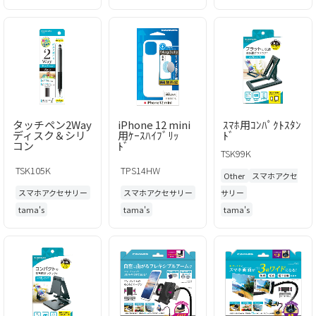
タッチペン2Way
iPhone 12 mini
ｽﾏﾎ用ｺﾝﾊﾟｸﾄｽﾀﾝ
ディスク＆シリ
用ｹｰｽﾊｲﾌﾞﾘｯ
ﾄﾞ
コン
ﾄﾞ
TSK99K
TSK105K
TPS14HW
Other
スマホアクセ
スマホアクセサリー
スマホアクセサリー
サリー
tama's
tama's
tama's