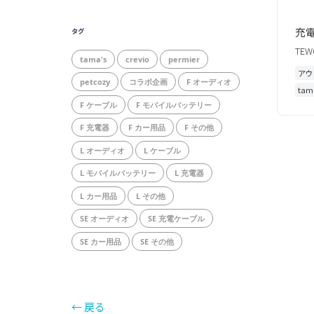
充
タグ
TEW
tama's
crevio
permier
アウ
petcozy
コラボ企画
F オーディオ
tam
F ケーブル
F モバイルバッテリー
F 充電器
F カー用品
F その他
L オーディオ
L ケーブル
L モバイルバッテリー
L 充電器
L カー用品
L その他
SE オーディオ
SE 充電ケーブル
SE カー用品
SE その他
← 戻る