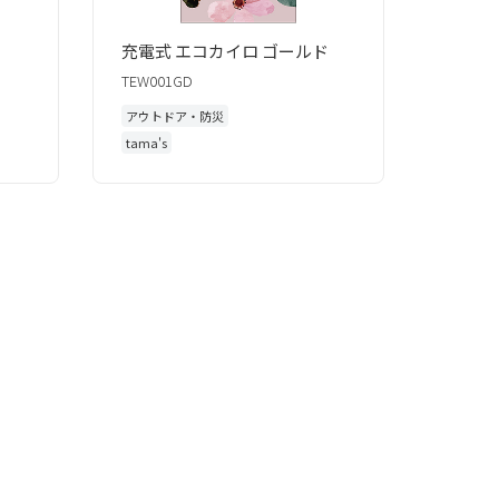
ク
充電式 エコカイロ ゴールド
TEW001GD
アウトドア・防災
tama's