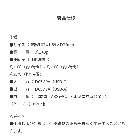
仕様
●サイズ ： 約W102×H59×D24mm
●質 量 ： 約140g
●連続使用可能時間 ：
約40℃（約9時間）/ 約50℃（約6時間）
約55℃（約4時間）
●入 力 ： DC5V 2A（USB-C）
●出 力 ： DC5V 1A（USB-A）
●材 質 ： （本体）ABS+PC、アルミニウム合金 他
（ケーブル）PVC 他
＜備考＞
●仕様および外観は、性能改良のため予告なく変更することがあ
ります。