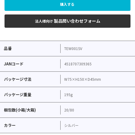
購入する
製品問い合わせフォーム
法人様向け
品番
TEW001SV
JANコード
4518707309365
パッケージ寸法
W75×H150×D45mm
パッケージ重量
195g
梱包数(小箱/大箱)
20/80
カラー
シルバー