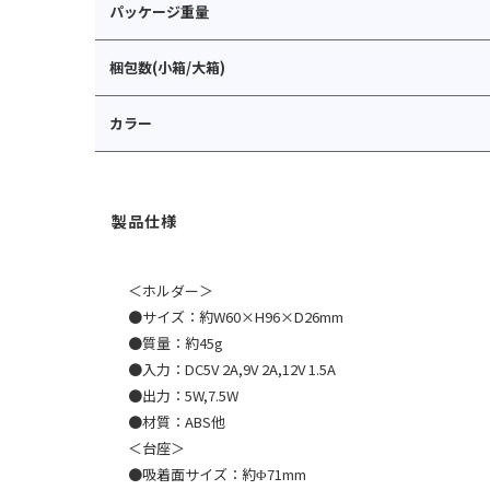
パッケージ重量
梱包数(小箱/大箱)
カラー
＜ホルダー＞
●サイズ：約W60×H96×D26mm
●質量：約45g
●入力：DC5V 2A,9V 2A,12V 1.5A
●出力：5W,7.5W
●材質：ABS他
＜台座＞
●吸着面サイズ：約Φ71mm