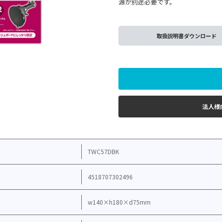
源が別途必要です。
取扱説明書ダウンロード
法人様
TWC57DBK
4518707302496
w140×h180×d75mm