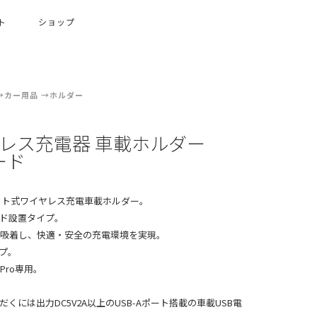
ト
ショップ
カー用品
ホルダー
レス充電器 車載ホルダー
ボード
マグネット式ワイヤレス充電車載ホルダー。
ド設置タイプ。
置に吸着し、快適・安全の充電環境を実現。
プ。
12Pro専用。
には出力DC5V2A以上のUSB-Aポート搭載の車載USB電