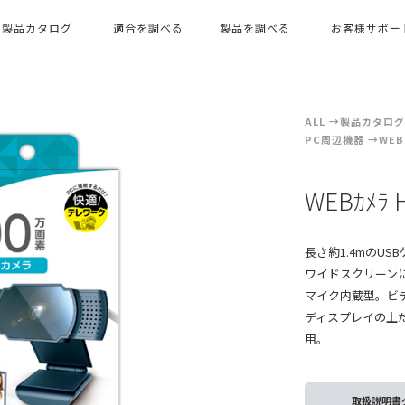
製品カタログ
適合を調べる
製品を調べる
お客様サポー
ALL
製品カタログ（
PC周辺機器
WEB
WEBｶﾒ
長さ約1.4mのU
ワイドスクリーンに
マイク内蔵型。ビ
ディスプレイの上
用。
取扱説明書