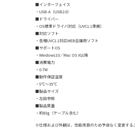
■インターフェイス
・USB-A（USB2.0）
■ドライバー
・OS標準ドライバ対応（UVC1.1準拠）
■対応ソフト
・各種UVC1.1対応WEB会議用ソフト
■サポートOS
・Windows10／Mac OS X以降
■消費電力
・0.7W
■動作保証温度
・5℃〜35℃
■製品サイズ
・左図参照
■製品質量
・約83g（ケーブル含む）
※仕様および外観は、性能改良のため予告なく変更する