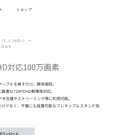
ト
ショップ
C_C 2025~）
 カメラ
ﾗ HD対応100万画素
SBケーブルを挿すだけ、簡単接続。
最適な720PのHD解像度対応。
デオ会議やストリーミング等に利用可能。
だけでなく、平面にも設置可能なフレキシブルスタンド採
ダウンロード