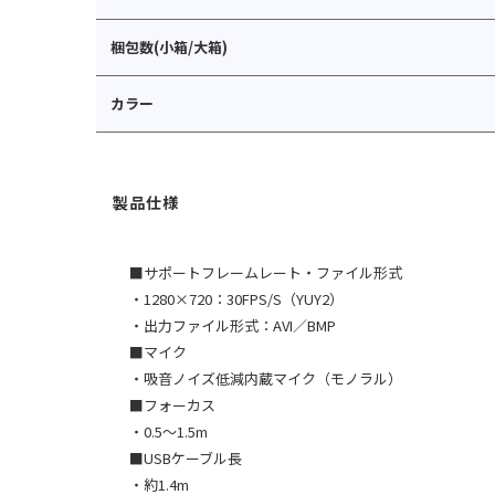
梱包数(小箱/大箱)
カラー
■サポートフレームレート・ファイル形式
・1280×720：30FPS/S（YUY2）
・出力ファイル形式：AVI／BMP
■マイク
・吸音ノイズ低減内蔵マイク（モノラル）
■フォーカス
・0.5〜1.5m
■USBケーブル長
・約1.4m