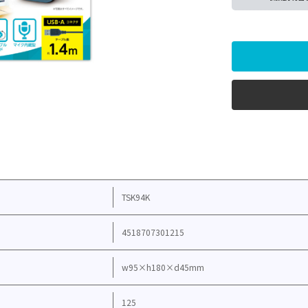
TSK94K
4518707301215
w95×h180×d45mm
125