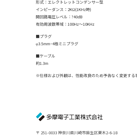
形式：エレクトレットコンデンサー型
インピーダンス：2KΩ(1KHz時)
開回路電圧レベル：?40dB
有効周波数帯域：100Hz〜10KHz
■プラグ
φ3.5mm−4極ミニプラグ
■ケーブル
約1.3m
※仕様および外観は、性能改良のため予告なく変更する
〒 251-0033 神奈川県川崎市麻生区栗木2-6-18