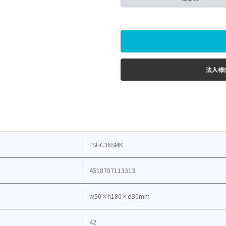
法人様
TSHC36SMK
4518707113313
w50×h180×d30mm
42