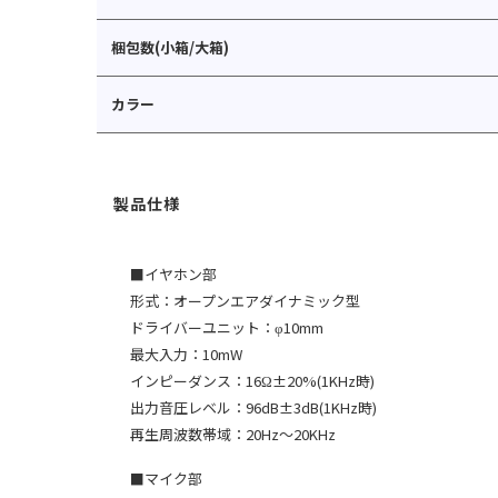
梱包数(小箱/大箱)
カラー
■イヤホン部
形式：オープンエアダイナミック型
ドライバーユニット：φ10mm
最大入力：10mW
インピーダンス：16Ω±20%(1KHz時)
出力音圧レベル：96dB±3dB(1KHz時)
再生周波数帯域：20Hz〜20KHz
■マイク部