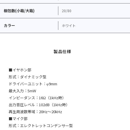
梱包数(小箱/大箱)
20/80
カラー
ホワイト
■イヤホン部
形式：ダイナミック型
ドライバーユニット：φ9mm
最大入力：5mW
インピーダンス：16Ω（1kHz時）
出力音圧レベル：102dB（1kHz時）
再生周波数帯域：20Hz〜20kHz
■マイク部
形式：エレクトレットコンデンサー型