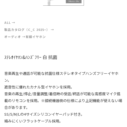
ALL
製品カタログ（C_C 2025~）
オーディオ
有線イヤホン
ｽﾃﾚｵｲﾔﾎﾝ&ﾊﾝｽﾞﾌﾘｰ 白 抗菌
音楽再生や通話が可能な抗菌仕様ステレオタイプハンズフリーイヤホ
ン。
遮音性に優れたカナル型イヤホンを採用。
音楽の再生/停止/音量調整/着信時の受話/終話が可能な高感度マイク搭
載のリモコンを採用。※接続機器側の仕様により上記機能が使えない場
合があります。
SS/S/M/Lの4サイズシリコンイヤーパッド付き。
絡みにくいフラットケーブル採用。