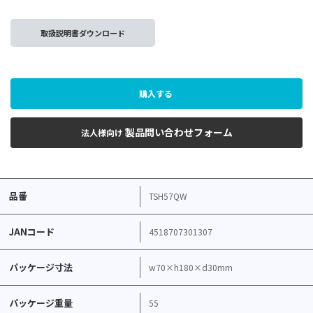
取扱説明書ダウンロード
購入する
製品問い合わせフォーム
法人様向け
品番
TSH57QW
JANコード
4518707301307
パッケージ寸法
w70×h180×d30mm
パッケージ重量
55