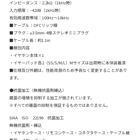
インピーダンス：2.2kΩ（1kHz時）
入力感度：−42dB（1kHz時）
有効周波数帯域：100Hz〜10kHz
■ケーブル：OFCリッツ線
■プラグ：φ3.5mm-4極ステレオミニプラグ
■ケーブル長：約1.1m
■梱包内容
・イヤホン本体×1
・イヤーパッド各2（SS/S/M/L）Mサイズは出荷時に本体装着済
■仕様及び外観は、性能改良のため予告なく変更することがあり
ます。
●抗菌加工（無機抗菌剤練込）
雑菌の増殖を抑制する加工が施されています。
※すべての雑菌の抑制を保証するものではありません。
SIAA ISO 22196 抗菌加工
無機抗菌剤・練込
・イヤホンケース・リモコンケース・コネクタケース・ケーブル被