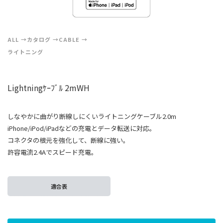
ALL
カタログ
CABLE
ライトニング
Lightningｹｰﾌﾞﾙ 2mWH
しなやかに曲がり断線しにくいライトニングケーブル2.0m
iPhone/iPod/iPadなどの充電とデータ転送に対応。
コネクタの根元を強化して、断線に強い。
許容電流2.4Aでスピード充電。
適合表