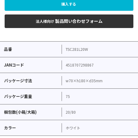
購入する
製品問い合わせフォーム
法人様向け
品番
TSC281L20W
JANコード
4518707298867
パッケージ寸法
w70×h180×d35mm
パッケージ重量
75
梱包数(小箱/大箱)
20/80
カラー
ホワイト