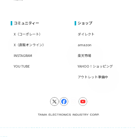
コミュニティー
ショップ
X（コーポレート）
ダイレクト
X（直販オンライン）
amazon
INSTAGRAM
楽天市場
YOU TUBE
YAHOO！ショッピング
アウトレット準備中
enjoybet
enjoybet
enjoybet
enjoybet
holiganbet
betcio
enjoybet giriş
enjoybet
enjoybet giriş
enjoybet
artemisbet giriş
artemisbet
artemisbet giriş
artemisbet
lunabet giriş
lunabet
lunabet giriş
lunabet
betcio giriş
betcio
betcio giriş
betcio
jojobet giriş
jojobet
kavbet giriş
kavbet
artemisbet giriş
artemisbet
artemisbet giriş
artemisbet
matbet giriş
matbet
matbet giriş
matbet
kavbet giriş
kavbet
lunabet giriş
lunabet
Sekabet Giriş
Sekabet Giriş
Sekabet
casibom
jojobet
holiganbet
casibom
grandpashabet
jojobet
agb99
jojobet giriş
jojobet
marsbahis giriş
marsbahis