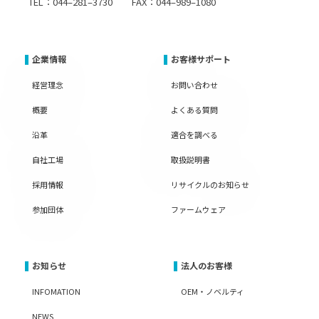
TEL：044–281–3730 FAX：044–989–1080
企業情報
お客様サポート
経営理念
お問い合わせ
概要
よくある質問
沿革
適合を調べる
自社工場
取扱説明書
採用情報
リサイクルのお知らせ
参加団体
ファームウェア
お知らせ
法人のお客様
INFOMATION
OEM・ノベルティ
NEWS