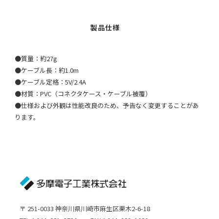
●質量：約27g
●ケーブル長：約1.0m
●ケーブル定格：5V/2.4A
●材質：PVC（コネクタケース・ケーブル被覆）
●仕様および外観は性能改良のため、予告なく変更することがあ
ります。
〒 251-0033 神奈川県川崎市麻生区栗木2-6-18