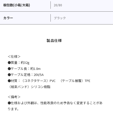
梱包数(小箱/大箱)
20/80
カラー
ブラック
＜仕様＞
●質量：約32g
●ケーブル長：約1.0m
●ケーブル定格：20V/5A
●材質：（コネクタケース）PVC （ケーブル被覆）TPE
（結束バンド）シリコン樹脂
＜備考＞
●仕様および外観は、性能改良のため予告なく変更することがあ
ります。