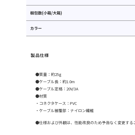
梱包数(小箱/大箱)
カラー
●質量：約25g
●ケーブル長：約1.0m
●ケーブル定格：20V/3A
●材質
・コネクタケース：PVC
・ケーブル被覆部：ナイロン繊維
●仕様および外観は、性能改良のため予告なく変更する