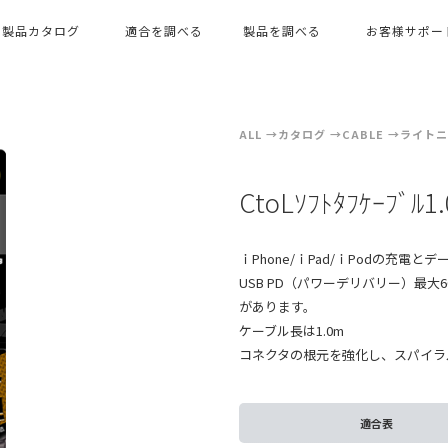
製品カタログ
適合を調べる
製品を調べる
お客様サポー
ALL
カタログ
CABLE
ライトニ
CtoLｿﾌﾄﾀﾌｹｰﾌﾞ
ｉPhone/ｉPad/ｉPodの充電とデー
USB PD（パワーデリバリー）最大
があります。
ケーブル長は1.0m
コネクタの根元を強化し、スパイラ
適合表