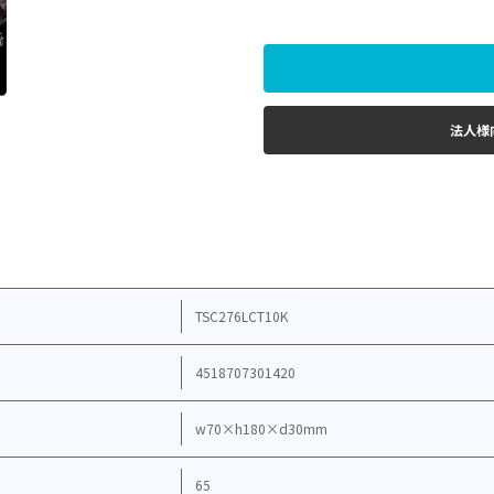
法人様
TSC276LCT10K
4518707301420
w70×h180×d30mm
65