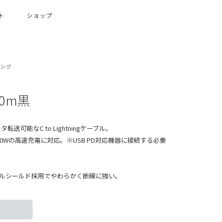
ト
ショップ
ング
ﾙ1.0m黒
タ転送可能なC to Lightningケーブル。
60Wの高速充電に対応。※USB PD対応機器に接続する必要
ルシールド採用でやわらかく断線に強い。