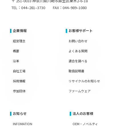
〒 251-0033 神奈川県川崎市麻生区栗木2-6-18
TEL：044–281–3730 FAX：044–989–1080
企業情報
お客様サポート
経営理念
お問い合わせ
概要
よくある質問
沿革
適合を調べる
自社工場
取扱説明書
採用情報
リサイクルのお知らせ
参加団体
ファームウェア
お知らせ
法人のお客様
INFOMATION
OEM・ノベルティ