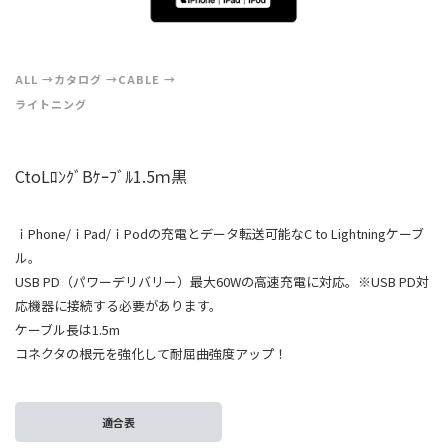
ALL
カタログ
CABLE
ライトニング
CtoLﾛﾝｸﾞBｹｰﾌﾞﾙ1.5ｍ黒
ｉPhone/ｉPad/ｉPodの充電とデータ転送可能なC to Lightningケーブ
ル。
USB PD（パワーデリバリー）最大60Wの高速充電に対応。※USB PD対
応機器に接続する必要があります。
ケーブル長は1.5m
コネクタの根元を強化して耐屈曲強度アップ！
適合表