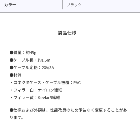
カラー
ブラック
●質量：約45g
●ケーブル長：約1.5m
●ケーブル定格：20V/3A
●材質
・コネクタケース・ケーブル被覆：PVC
・フィラー白：ナイロン繊維
・フィラー黄：KevlarR繊維
●仕様および外観は、性能改良のため予告なく変更することがあ
ります。