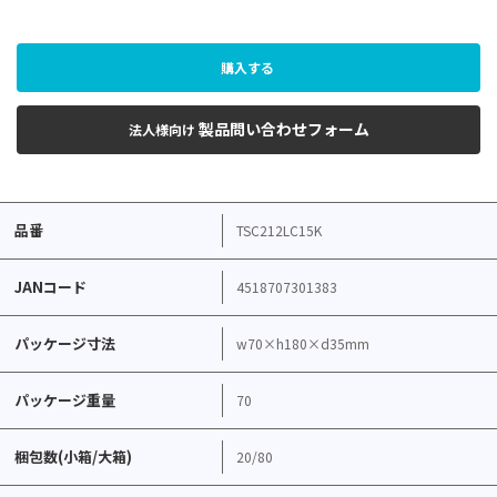
購入する
製品問い合わせフォーム
法人様向け
品番
TSC212LC15K
JANコード
4518707301383
パッケージ寸法
w70×h180×d35mm
パッケージ重量
70
梱包数(小箱/大箱)
20/80