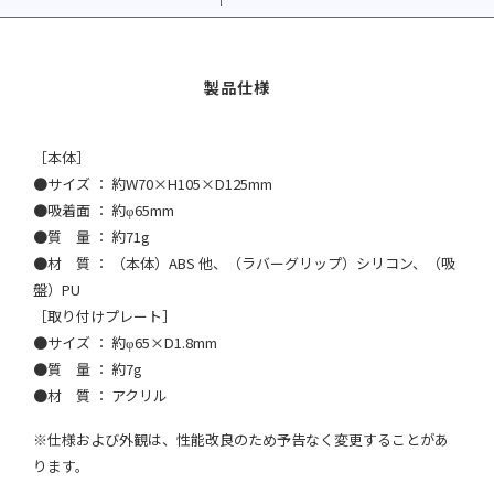
［本体］
●サイズ ： 約W70×H105×D125mm
●吸着面 ： 約φ65mm
●質 量 ： 約71g
●材 質 ： （本体）ABS 他、（ラバーグリップ）シリコン、（吸
盤）PU
［取り付けプレート］
●サイズ ： 約φ65×D1.8mm
●質 量 ： 約7g
●材 質 ： アクリル
※仕様および外観は、性能改良のため予告なく変更することがあ
ります。