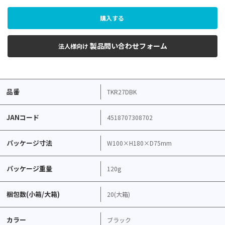
購入する
製品問い合わせフォーム
法人様向け
品番
TKR27DBK
JANコード
4518707308702
パッケージ寸法
W100×H180×D75mm
パッケージ重量
120g
梱包数(小箱/大箱)
20(大箱)
カラー
ブラック