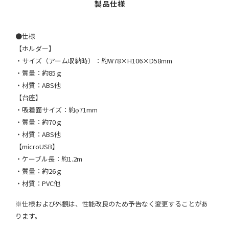
●仕様
【ホルダー】
・サイズ（アーム収納時）：約W78×H106×D58mm
・質量：約85ｇ
・材質：ABS他
【台座】
・吸着面サイズ：約φ71mm
・質量：約70ｇ
・材質：ABS他
【microUSB】
・ケーブル長：約1.2m
・質量：約26ｇ
・材質：PVC他
※仕様および外観は、性能改良のため予告なく変更することがあ
ります。