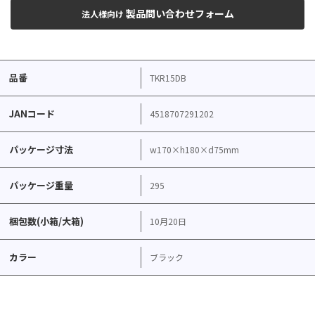
製品問い合わせフォーム
法人様向け
品番
TKR15DB
JANコード
4518707291202
パッケージ寸法
w170×h180×d75mm
パッケージ重量
295
梱包数(小箱/大箱)
10月20日
カラー
ブラック