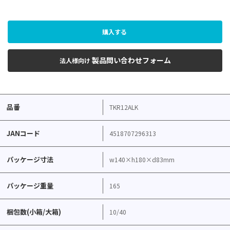
購入する
製品問い合わせフォーム
法人様向け
品番
TKR12ALK
JANコード
4518707296313
パッケージ寸法
w140×h180×d83mm
パッケージ重量
165
梱包数(小箱/大箱)
10/40