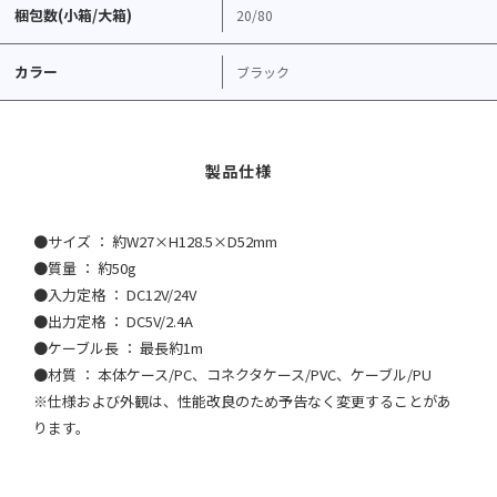
梱包数(小箱/大箱)
20/80
カラー
ブラック
●サイズ ： 約W27×H128.5×D52mm
●質量 ： 約50g
●入力定格 ： DC12V/24V
●出力定格 ： DC5V/2.4A
●ケーブル長 ： 最長約1m
●材質 ： 本体ケース/PC、コネクタケース/PVC、ケーブル/PU
※仕様および外観は、性能改良のため予告なく変更することがあ
ります。