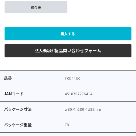
適合表
購入する
製品問い合わせフォーム
法人様向け
品番
TKC44SK
JANコード
4518707276414
パッケージ寸法
w80×h180×d32mm
パッケージ重量
78