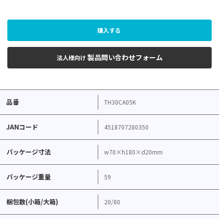
購入する
製品問い合わせフォーム
法人様向け
品番
TH30CA05K
JANコード
4518707280350
パッケージ寸法
w70×h180×d20mm
パッケージ重量
59
梱包数(小箱/大箱)
20/80