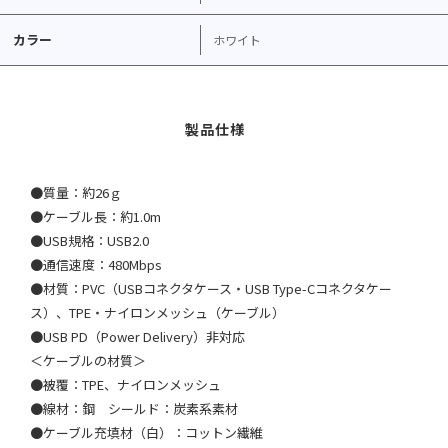
カラー
ホワイト
●質量：約26ｇ
●ケーブル長：約1.0m
●USB規格：USB2.0
●通信速度：480Mbps
●材質：PVC（USBコネクタケース・USB Type-Cコネクタケー
ス）、TPE・ナイロンメッシュ（ケーブル）
●USB PD（Power Delivery）非対応
＜ケーブルの材質＞
●被覆：TPE、ナイロンメッシュ
●線材：鋼 シールド：炭素系素材
●ケーブル充填材（白）：コットン繊維