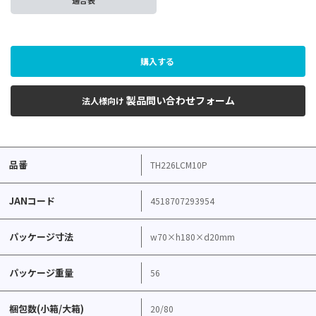
適合表
購入する
製品問い合わせフォーム
法人様向け
品番
TH226LCM10P
JANコード
4518707293954
パッケージ寸法
w70×h180×d20mm
パッケージ重量
56
梱包数(小箱/大箱)
20/80