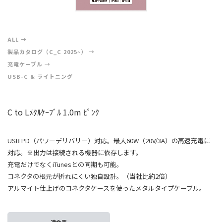
ALL
製品カタログ（C_C 2025~）
充電ケーブル
USB-C & ライトニング
C to Lﾒﾀﾙｹｰﾌﾞﾙ 1.0m ﾋﾟﾝｸ
USB PD（パワーデリバリー）対応。最大60W（20V/3A）の高速充電に
対応。※出力は接続される機器に依存します。
充電だけでなくiTunesとの同期も可能。
コネクタの根元が折れにくい独自設計。（当社比約2倍）
アルマイト仕上げのコネクタケースを使ったメタルタイプケーブル。