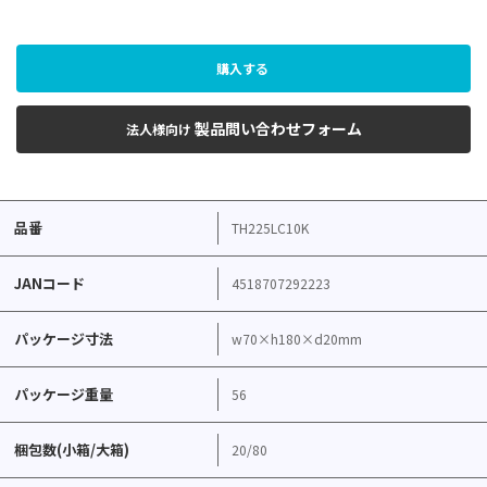
購入する
製品問い合わせフォーム
法人様向け
品番
TH225LC10K
JANコード
4518707292223
パッケージ寸法
w70×h180×d20mm
パッケージ重量
56
梱包数(小箱/大箱)
20/80