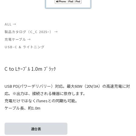
ALL
製品カタログ（C_C 2025~）
充電ケーブル
USB-C & ライトニング
C to Lｹｰﾌﾞﾙ 1.0m ﾌﾞﾗｯｸ
USB PD(パワーデリバリー）対応。最大60W（20V/3A）の高速充電に対
応。※出力は、接続される機器に依存します。
充電だけではなくiTunesとの同期も可能。
ケーブル長、約1.0m
適合表