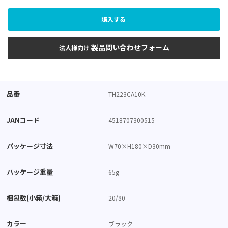
購入する
製品問い合わせフォーム
法人様向け
品番
TH223CA10K
JANコード
4518707300515
パッケージ寸法
W70×H180×D30mm
パッケージ重量
65g
梱包数(小箱/大箱)
20/80
カラー
ブラック