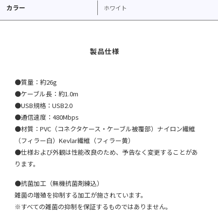
カラー
ホワイト
●質量：約26g
●ケーブル長：約1.0m
●USB規格：USB2.0
●通信速度：480Mbps
●材質：PVC（コネクタケース・ケーブル被覆部）ナイロン繊維
（フィラー白）Kevlar繊維（フィラー黄）
●仕様および外観は性能改良のため、予告なく変更することがあ
ります。
●抗菌加工（無機抗菌剤練込）
雑菌の増殖を抑制する加工が施されています。
※すべての雑菌の抑制を保証するものではありません。