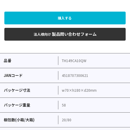
購入する
製品問い合わせフォーム
法人様向け
品番
TH149CA10QW
JANコード
4518707300621
パッケージ寸法
w70×h180×d20mm
パッケージ重量
58
梱包数(小箱/大箱)
20/80