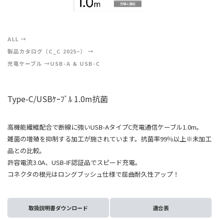
ALL
製品カタログ（C_C 2025~）
充電ケーブル
USB-A & USB-C
Type-C/USBｹｰﾌﾞﾙ 1.0m抗菌
高機能繊維配合で断線に強いUSB-AタイプC充電通信ケーブル1.0m。
雑菌の増殖を抑制する加工が施されています。抗菌率99％以上※未加工
品との比較。
許容電流3.0A、USB-IF認証品でスピード充電。
コネクタの根元はロングブッシュ仕様で屈曲耐久性アップ！
取扱説明書ダウンロード
適合表