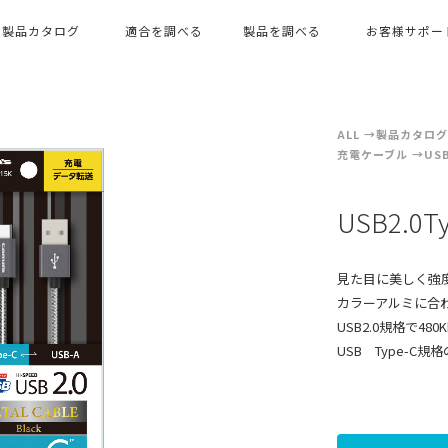
製品カタログ
適合を調べる
製品を調べる
お客様サポー
ALL
製品カタログ（
充電ケーブル
USB
USB2.0T
見た目に美しく強
カラーアルミに合
USB2.0規格で48
USB Type-C