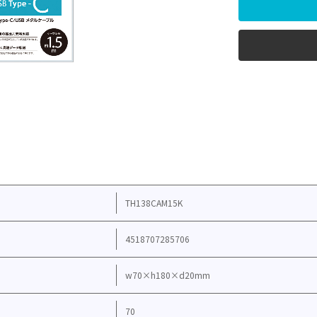
TH138CAM15K
4518707285706
w70×h180×d20mm
70