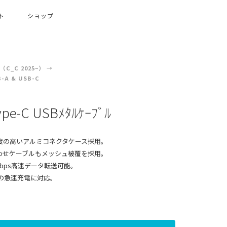
ト
ショップ
C_C 2025~）
-A & USB-C
ype-C USBﾒﾀﾙｹｰﾌﾞﾙ
度の高いアルミコネクタケース採用。
わせケーブルもメッシュ被覆を採用。
0Kbps高速データ転送可能。
規格の急速充電に対応。