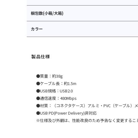
梱包数(小箱/大箱)
カラー
●質量：約38g
●ケーブル長：約1.5m
●USB規格：USB2.0
●通信速度：480Mbps
●材質：（コネクタケース）アルミ・PVC（ケーブル）
●USB PD(Power Delivery)非対応
※仕様及び外観は、性能改良のため予告なく変更するこ