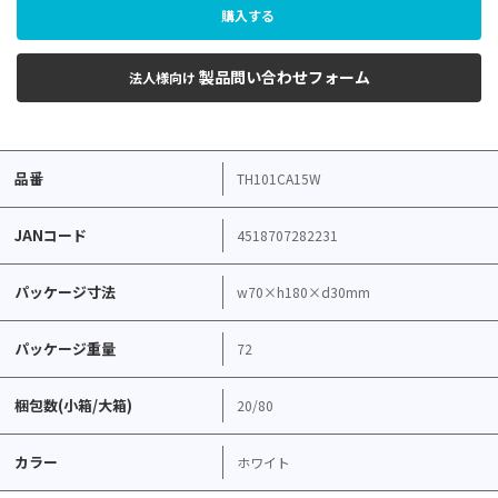
購入する
製品問い合わせフォーム
法人様向け
品番
TH101CA15W
JANコード
4518707282231
パッケージ寸法
w70×h180×d30mm
パッケージ重量
72
梱包数(小箱/大箱)
20/80
カラー
ホワイト